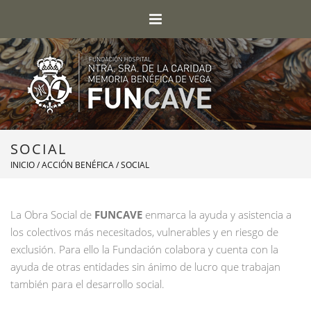
SOCIAL
INICIO
/
ACCIÓN BENÉFICA
/ SOCIAL
La Obra Social de
FUNCAVE
enmarca la ayuda y asistencia a
los colectivos más necesitados, vulnerables y en riesgo de
exclusión. Para ello la Fundación colabora y cuenta con la
ayuda de otras entidades sin ánimo de lucro que trabajan
también para el desarrollo social.