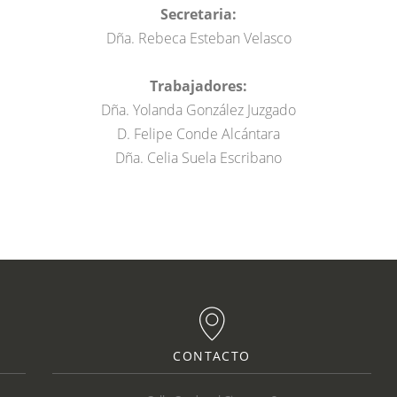
Secretaria:
Dña. Rebeca Esteban Velasco
Trabajadores:
Dña. Yolanda González Juzgado
D. Felipe Conde Alcántara
Dña. Celia Suela Escribano
CONTACTO