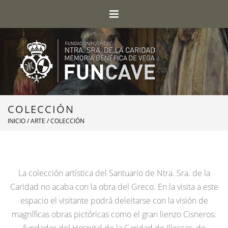
COLECCIÓN
INICIO
/
ARTE
/ COLECCIÓN
La colección artística del Santuario de Ntra. Sra. de la
Caridad no acaba con la obra del Greco. En la visita a este
espacio el visitante podrá deleitarse con la visión de
magníficas obras pictóricas como el gran lienzo Cisneros: