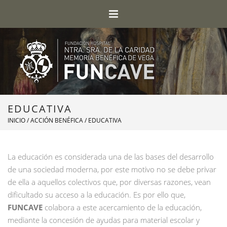
EDUCATIVA
INICIO
/
ACCIÓN BENÉFICA
/ EDUCATIVA
La educación es considerada una de las bases del desarrollo
de una sociedad moderna, por este motivo no se debe privar
de ella a aquellos colectivos que, por diversas razones, vean
dificultado su acceso a la educación. Es por ello que,
FUNCAVE
colabora a este acercamiento de la educación,
mediante la concesión de ayudas para material escolar y