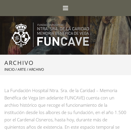
ARCHIVO
INICIO
/
ARTE
/ ARCHIVO
La Fundación Hospital Ntra. Sra. de la Caridad – Memoria
Benéfica de Vega (en adelante FUNCAVE) cuenta con un
archivo histórico que recoge el funcionamiento de la
institución desde los albores de su fundación, en el año 1.500
por el Cardenal Cisneros, hasta hoy, durante más de
quinientos años de existencia. En este espacio temporal se