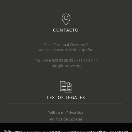
CONTACTO
Calle Cardenal Cisneros 2
45200. Illescas. Toledo. España.
Tel : (+34) 925 54 00 35 / 681 06 39 49
info@funcave.org
TEXTOS LEGALES
Política de Privacidad
Política de Cookies
Solicitamos su consentimiento para obtener datos estadísticos y de uso con